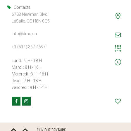
Contacts
6788 Newman Blvd.
LaSalle, QC H8N 0G5
info@dmq.ca
+1 (514) 367-4597
Lundi : 9 H - 18 H
Mardi : 8 H - 16 H
Mercredi : 8 H - 16 H
Jeudi : 7 H - 18 H
vendredi : 9 H - 14 H