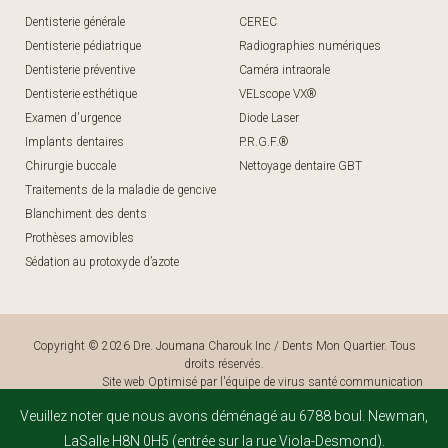
Dentisterie générale
CEREC
Dentisterie pédiatrique
Radiographies numériques
Dentisterie préventive
Caméra intraorale
Dentisterie esthétique
VELscope VX®
Examen d'urgence
Diode Laser
Implants dentaires
P.R.G.F.®
Chirurgie buccale
Nettoyage dentaire GBT
Traitements de la maladie de gencive
Blanchiment des dents
Prothèses amovibles
Sédation au protoxyde d’azote
Copyright © 2026 Dre. Joumana Charouk Inc / Dents Mon Quartier. Tous
droits réservés.
Site web Optimisé par l'équipe de
virus santé communication
Veuillez noter que nous avons déménagé au 6788 boul. Newman,
LaSalle H8N 0H5 (entrée sur la rue Viola-Desmond).